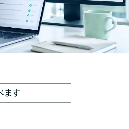
べます
。